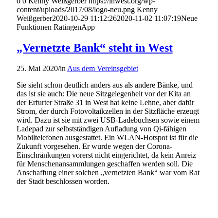
0
0
Kenny Weißgerber
https://inwest.org/wp-
content/uploads/2017/08/logo-neu.png
Kenny
Weißgerber
2020-10-29 11:12:26
2020-11-02 11:07:19
Neue
Funktionen RatingenApp
„Vernetzte Bank“ steht in West
25. Mai 2020
/
in
Aus dem Vereinsgebiet
Sie sieht schon deutlich anders aus als andere Bänke, und
das ist sie auch: Die neue Sitzgelegenheit vor der Kita an
der Erfurter Straße 31 in West hat keine Lehne, aber dafür
Strom, der durch Fotovoltaikzellen in der Sitzfläche erzeugt
wird. Dazu ist sie mit zwei USB-Ladebuchsen sowie einem
Ladepad zur selbstständigen Aufladung von Qi-fähigen
Mobiltelefonen ausgestattet. Ein WLAN-Hotspot ist für die
Zukunft vorgesehen. Er wurde wegen der Corona-
Einschränkungen vorerst nicht eingerichtet, da kein Anreiz
für Menschenansammlungen geschaffen werden soll. Die
Anschaffung einer solchen „vernetzten Bank“ war vom Rat
der Stadt beschlossen worden.