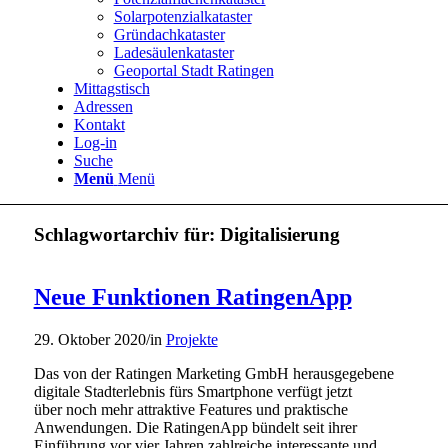
Solarpotenzialkataster
Gründachkataster
Ladesäulenkataster
Geoportal Stadt Ratingen
Mittagstisch
Adressen
Kontakt
Log-in
Suche
Menü
Menü
Schlagwortarchiv für:
Digitalisierung
Neue Funktionen RatingenApp
29. Oktober 2020
/
in
Projekte
Das von der Ratingen Marketing GmbH herausgegebene
digitale Stadterlebnis fürs Smartphone verfügt jetzt
über noch mehr attraktive Features und praktische
Anwendungen. Die RatingenApp bündelt seit ihrer
Einführung vor vier Jahren zahlreiche interessante und