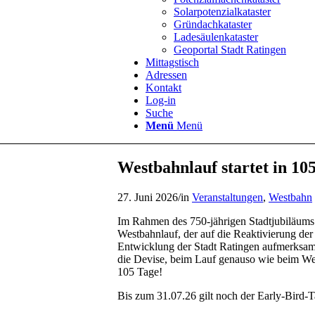
Solarpotenzialkataster
Gründachkataster
Ladesäulenkataster
Geoportal Stadt Ratingen
Mittagstisch
Adressen
Kontakt
Log-in
Suche
Menü
Menü
Westbahnlauf startet in 10
27. Juni 2026
/
in
Veranstaltungen
,
Westbahn
Im Rahmen des 750-jährigen Stadtjubiläums d
Westbahnlauf, der auf die Reaktivierung de
Entwicklung der Stadt Ratingen aufmerksam 
die Devise, beim Lauf genauso wie beim We
105 Tage!
Bis zum 31.07.26 gilt noch der Early-Bird-Ta