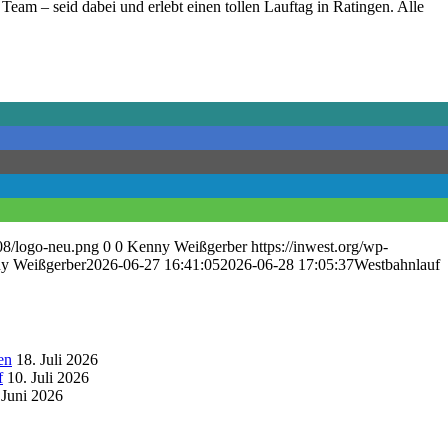
Team – seid dabei und erlebt einen tollen Lauftag in Ratingen. Alle
/08/logo-neu.png
0
0
Kenny Weißgerber
https://inwest.org/wp-
y Weißgerber
2026-06-27 16:41:05
2026-06-28 17:05:37
Westbahnlauf
en
18. Juli 2026
f
10. Juli 2026
 Juni 2026