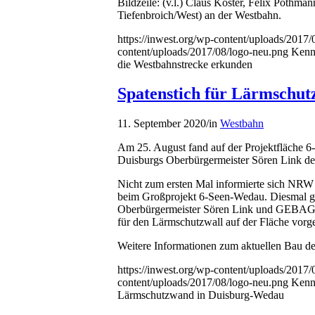
Bildzeile: (v.l.) Claus Köster, Felix Pothma
Tiefenbroich/West) an der Westbahn.
https://inwest.org/wp-content/uploads/2017
content/uploads/2017/08/logo-neu.png
Kenn
die Westbahnstrecke erkunden
Spatenstich für Lärmschu
11. September 2020
/
in
Westbahn
Am 25. August fand auf der Projektfläche 
Duisburgs Oberbürgermeister Sören Link der
Nicht zum ersten Mal informierte sich NRW
beim Großprojekt 6-Seen-Wedau. Diesmal ga
Oberbürgermeister Sören Link und GEBAG G
für den Lärmschutzwall auf der Fläche vo
Weitere Informationen zum aktuellen Bau d
https://inwest.org/wp-content/uploads/2017
content/uploads/2017/08/logo-neu.png
Kenn
Lärmschutzwand in Duisburg-Wedau