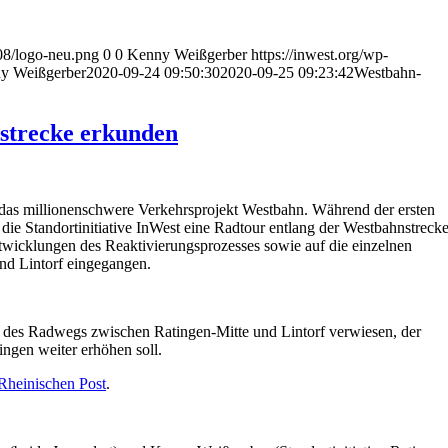
/08/logo-neu.png
0
0
Kenny Weißgerber
https://inwest.org/wp-
y Weißgerber
2020-09-24 09:50:30
2020-09-25 09:23:42
Westbahn-
strecke erkunden
as millionenschwere Verkehrsprojekt Westbahn. Während der ersten
 die Standortinitiative InWest eine Radtour entlang der Westbahnstrecke
twicklungen des Reaktivierungsprozesses sowie auf die einzelnen
und Lintorf eingegangen.
des Radwegs zwischen Ratingen-Mitte und Lintorf verwiesen, der
ingen weiter erhöhen soll.
Rheinischen Post
.