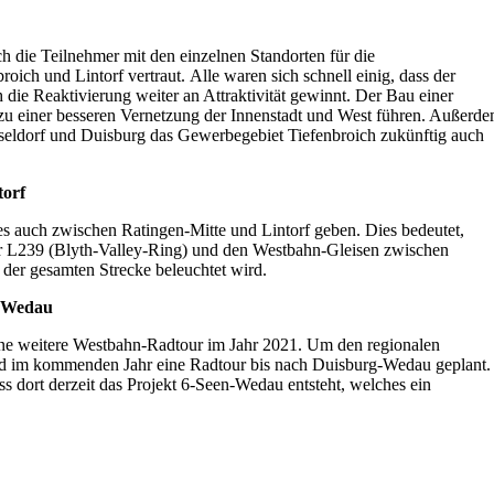
 die Teilnehmer mit den einzelnen Standorten für die
roich und Lintorf vertraut. Alle waren sich schnell einig, dass der
ie Reaktivierung weiter an Attraktivität gewinnt. Der Bau einer
zu einer besseren Vernetzung der Innenstadt und West führen. Außerd
seldorf und Duisburg das Gewerbegebiet Tiefenbroich zukünftig auch
torf
es auch zwischen Ratingen-Mitte und Lintorf geben. Dies bedeutet,
r L239 (Blyth-Valley-Ring) und den Westbahn-Gleisen zwischen
 der gesamten Strecke beleuchtet wird.
- Wedau
r eine weitere Westbahn-Radtour im Jahr 2021. Um den regionalen
ird im kommenden Jahr eine Radtour bis nach Duisburg-Wedau geplant.
ss dort derzeit das Projekt 6-Seen-Wedau entsteht, welches ein