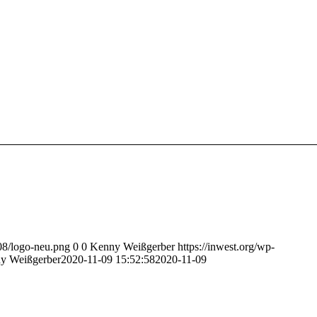
/08/logo-neu.png
0
0
Kenny Weißgerber
https://inwest.org/wp-
y Weißgerber
2020-11-09 15:52:58
2020-11-09