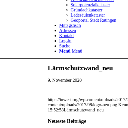
Solarpotenzialkataster
Gründachkataster
Ladesäulenkataster
Geoportal Stadt Ratingen
Mittagstisch
Adressen
Kontakt
Log-in
Suche
Menü
Menü
Lärmschutzwand_neu
9. November 2020
https://inwest.org/wp-content/uploads/2017
content/uploads/2017/08/logo-neu.png
Kenn
15:52:58
Lärmschutzwand_neu
Neueste Beiträge