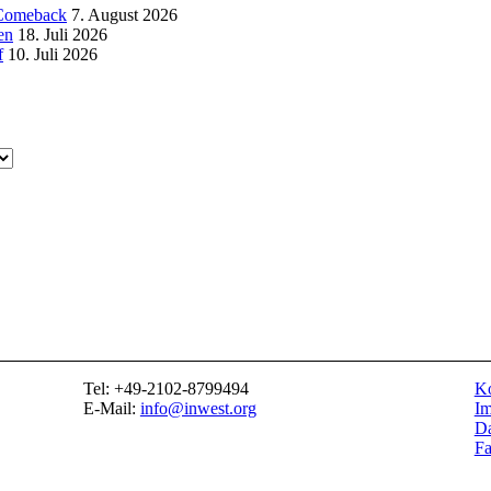
t Comeback
7. August 2026
en
18. Juli 2026
f
10. Juli 2026
Tel: +49-2102-8799494
Ko
E-Mail:
info@inwest.org
I
Da
F