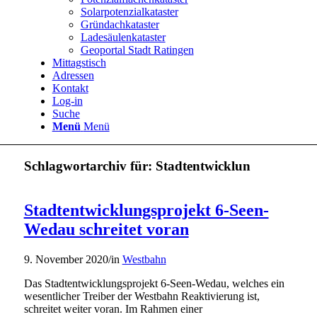
Solarpotenzialkataster
Gründachkataster
Ladesäulenkataster
Geoportal Stadt Ratingen
Mittagstisch
Adressen
Kontakt
Log-in
Suche
Menü
Menü
Schlagwortarchiv für:
Stadtentwicklun
Stadtentwicklungsprojekt 6-Seen-
Wedau schreitet voran
9. November 2020
/
in
Westbahn
Das Stadtentwicklungsprojekt 6-Seen-Wedau, welches ein
wesentlicher Treiber der Westbahn Reaktivierung ist,
schreitet weiter voran. Im Rahmen einer