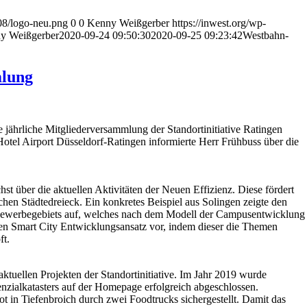
/08/logo-neu.png
0
0
Kenny Weißgerber
https://inwest.org/wp-
y Weißgerber
2020-09-24 09:50:30
2020-09-25 09:23:42
Westbahn-
mlung
jährliche Mitgliederversammlung der Standortinitiative Ratingen
 Hotel Airport Düsseldorf-Ratingen informierte Herr Frühbuss über die
hst über die aktuellen Aktivitäten der Neuen Effizienz. Diese fördert
hen Städtedreieck. Ein konkretes Beispiel aus Solingen zeigte den
Gewerbegebiets auf, welches nach dem Modell der Campusentwicklung
erten Smart City Entwicklungsansatz vor, indem dieser die Themen
ft.
ktuellen Projekten der Standortinitiative. Im Jahr 2019 wurde
enzialkatasters auf der Homepage erfolgreich abgeschlossen.
 in Tiefenbroich durch zwei Foodtrucks sichergestellt. Damit das