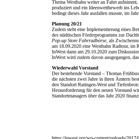
Thema Westbahn weiter an Fahrt aufnimmt,
produziert und ein Ideenwettbewerb ins Leb
bedingt dieses Jahr ausfallen musste, im Ja
Planung 20/21
Zudem steht eine Implementierung eines Bet
des städtischen Förderprogramms zur Dachb
Pop-up Store Fahrradbörse,
als Zwischennu
am 18.09.2020 eine Westbahn Radtour, im Ra
InWest dann am 29.10.2020 zum Diskussio
InWest wird zudem davon ausgegangen, dass d
Wiederwahl Vorstand
Der bestehende Vorstand – Thomas Frühbuss
die nächsten zwei Jahre in ihren Ämtern bestä
den Standort Ratingen-West und Tiefenbroic
Herausforderung für den neuen Vorstand wird 
Standortmanagers über das Jahr 2020 finanz
https://inwest.org/wp-content/uploads/2017