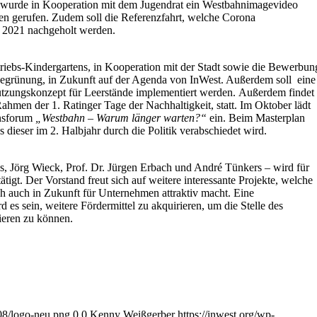
 wurde in Kooperation mit dem Jugendrat ein Westbahnimagevideo
en gerufen. Zudem soll die Referenzfahrt, welche Corona
hr 2021 nachgeholt werden.
riebs-Kindergartens, in Kooperation mit der Stadt sowie die Bewerbun
egrünung, in Zukunft auf der Agenda von InWest. Außerdem soll eine
tzungskonzept für Leerstände implementiert werden. Außerdem findet
hmen der 1. Ratinger Tage der Nachhaltigkeit, statt. Im Oktober lädt
nsforum
„Westbahn – Warum länger warten?“
ein. Beim Masterplan
ieser im 2. Halbjahr durch die Politik verabschiedet wird.
, Jörg Wieck, Prof. Dr. Jürgen Erbach und André Tünkers – wird für
tigt. Der Vorstand freut sich auf weitere interessante Projekte, welche
h auch in Zukunft für Unternehmen attraktiv macht. Eine
es sein, weitere Fördermittel zu akquirieren, um die Stelle des
ieren zu können.
/08/logo-neu.png
0
0
Kenny Weißgerber
https://inwest.org/wp-