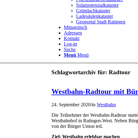
Solarpotenzialkataster
Gründachkataster
Ladesäulenkataster
Geoportal Stadt Ratingen
Mittagstisch
Adressen
Kontakt
Log-in
Suche
Menü
Menü
Schlagwortarchiv für:
Radtour
Westbahn-Radtour mit Bür
24. September 2020
/
in
Westbahn
Die Teilnehmer der Westbahn-Radtour star
Westbahnhof in Ratingen-West. Neben Bürg
von der Bürger Union teil.
Ziel: Westbahn erlebbar machen