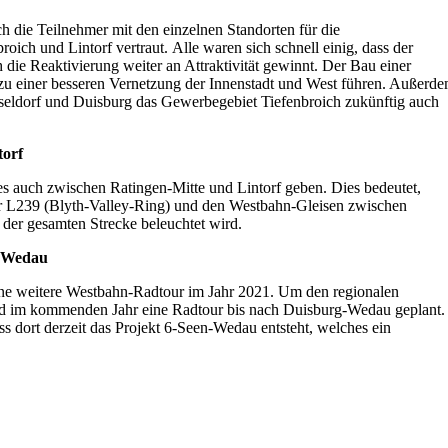
 die Teilnehmer mit den einzelnen Standorten für die
roich und Lintorf vertraut. Alle waren sich schnell einig, dass der
ie Reaktivierung weiter an Attraktivität gewinnt. Der Bau einer
zu einer besseren Vernetzung der Innenstadt und West führen. Außerd
seldorf und Duisburg das Gewerbegebiet Tiefenbroich zukünftig auch
torf
es auch zwischen Ratingen-Mitte und Lintorf geben. Dies bedeutet,
r L239 (Blyth-Valley-Ring) und den Westbahn-Gleisen zwischen
 der gesamten Strecke beleuchtet wird.
- Wedau
r eine weitere Westbahn-Radtour im Jahr 2021. Um den regionalen
ird im kommenden Jahr eine Radtour bis nach Duisburg-Wedau geplant.
ss dort derzeit das Projekt 6-Seen-Wedau entsteht, welches ein