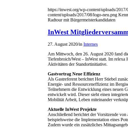
https://inwest.org/wp-content/uploads/2017
content/uploads/2017/08/logo-neu.png
Kenn
Radtour mit Bürgermeisterkandidaten
InWest Mitgliederversam
27. August 2020
/
in
Internes
Am Mittwoch, den 26. August 2020 fand die 
Tiefenbroich/West – InWest statt. Im relexa
Aktivitäten der Standortinitiative.
Gastvortrag
Neue Effizienz
Als Gastreferent berichtet Herr Stiebel zunäc
Energie- und Ressourceneffizienz im Bergisc
Teilnehmern die Entwicklung eines neuen 
entwickelt wird. Dieser sieht einen integri
Mobilität Arbeit, Leben miteinander verknüp
Aktuelle InWest Projekte
Anschließend berichtet der Vorsitzende von a
beispielsweise die Implementation eines Pot
Zudem wurde ein zusätzliches Mittagsangebot