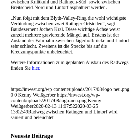
zwischen Knittkuhl und Ratingen-Süd sowie zwischen
Breitscheid-Nord und Lintorf asphaltiert werden.
„Nun folgt mit dem Blyth-Valley-Ring die wohl wichtigste
Verbindung zwischen zwei Ratinger Ortsteilen“, sagt
Baudezernent Jochen Kral. Diese wichtige Achse weist
zurzeit mehrere gravierende Mängel auf. Erstens ist der
Zustand der Fahrbahn zwischen Jägerhofbrücke und Lintorf
sehr schlecht. Zweitens ist die Strecke bis auf die
Kreuzungspunkte unbeleuchtet.
Weitere Informationen zum geplanten Ausbau des Radwegs
finden Sie
hier.
https://inwest.org/wp-content/uploads/2017/08/logo-neu.png
0
0
Kenny Weißgerber
https://inwest.org/wp-
content/uploads/2017/08/logo-neu.png
Kenny
Weißgerber
2020-02-13 11:07:52
2020-03-25
13:02:49
Radweg zwischen Ratingen und Lintorf wird
saniert und beleuchtet
Neueste Beiträge