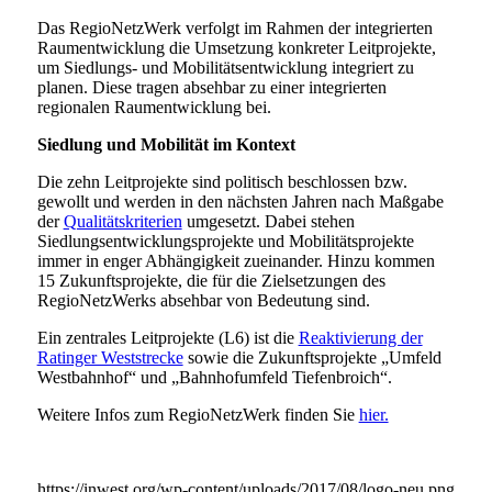
Das RegioNetzWerk verfolgt im Rahmen der integrierten
Raumentwicklung die Umsetzung konkreter Leitprojekte,
um Siedlungs- und Mobilitätsentwicklung integriert zu
planen. Diese tragen absehbar zu einer integrierten
regionalen Raumentwicklung bei.
Siedlung und Mobilität im Kontext
Die zehn Leitprojekte sind politisch beschlossen bzw.
gewollt und werden in den nächsten Jahren nach Maßgabe
der
Qualitätskriterien
umgesetzt. Dabei stehen
Siedlungsentwicklungsprojekte und Mobilitätsprojekte
immer in enger Abhängigkeit zueinander. Hinzu kommen
15 Zukunftsprojekte, die für die Zielsetzungen des
RegioNetzWerks absehbar von Bedeutung sind.
Ein zentrales Leitprojekte (L6) ist die
Reaktivierung der
Ratinger Weststrecke
sowie die Zukunftsprojekte „Umfeld
Westbahnhof“ und „Bahnhofumfeld Tiefenbroich“.
Weitere Infos zum RegioNetzWerk finden Sie
hier.
https://inwest.org/wp-content/uploads/2017/08/logo-neu.png