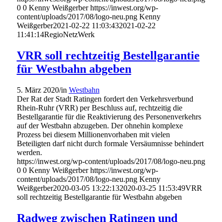
0
0
Kenny Weißgerber
https://inwest.org/wp-
content/uploads/2017/08/logo-neu.png
Kenny
Weißgerber
2021-02-22 11:03:43
2021-02-22
11:41:14
RegioNetzWerk
VRR soll rechtzeitig Bestellgarantie
für Westbahn abgeben
5. März 2020
/
in
Westbahn
Der Rat der Stadt Ratingen fordert den Verkehrsverbund
Rhein-Ruhr (VRR) per Beschluss auf, rechtzeitig die
Bestellgarantie für die Reaktivierung des Personenverkehrs
auf der Westbahn abzugeben. Der ohnehin komplexe
Prozess bei diesem Millionenvorhaben mit vielen
Beteiligten darf nicht durch formale Versäumnisse behindert
werden.
https://inwest.org/wp-content/uploads/2017/08/logo-neu.png
0
0
Kenny Weißgerber
https://inwest.org/wp-
content/uploads/2017/08/logo-neu.png
Kenny
Weißgerber
2020-03-05 13:22:13
2020-03-25 11:53:49
VRR
soll rechtzeitig Bestellgarantie für Westbahn abgeben
Radweg zwischen Ratingen und