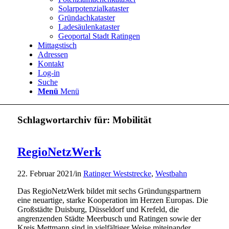
Solarpotenzialkataster
Gründachkataster
Ladesäulenkataster
Geoportal Stadt Ratingen
Mittagstisch
Adressen
Kontakt
Log-in
Suche
Menü
Menü
Schlagwortarchiv für:
Mobilität
RegioNetzWerk
22. Februar 2021
/
in
Ratinger Weststrecke
,
Westbahn
Das RegioNetzWerk bildet mit sechs Gründungspartnern
eine neuartige, starke Kooperation im Herzen Europas. Die
Großstädte Duisburg, Düsseldorf und Krefeld, die
angrenzenden Städte Meerbusch und Ratingen sowie der
Kreis Mettmann sind in vielfältiger Weise miteinander