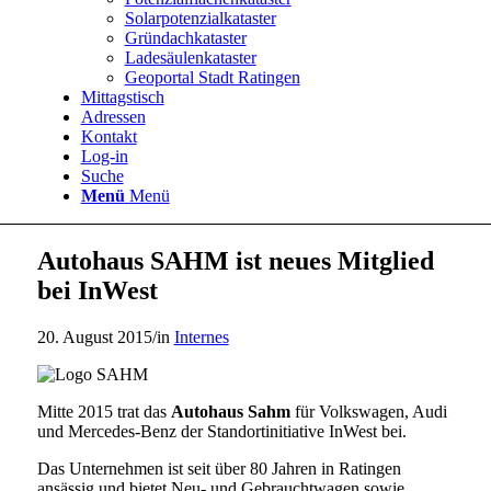
Solarpotenzialkataster
Gründachkataster
Ladesäulenkataster
Geoportal Stadt Ratingen
Mittagstisch
Adressen
Kontakt
Log-in
Suche
Menü
Menü
Autohaus SAHM ist neues Mitglied
bei InWest
20. August 2015
/
in
Internes
Mitte 2015 trat das
Autohaus Sahm
für Volkswagen, Audi
und Mercedes-Benz der Standortinitiative InWest bei.
Das Unternehmen ist seit über 80 Jahren in Ratingen
ansässig und bietet Neu- und Gebrauchtwagen sowie