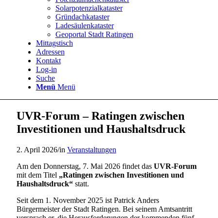
Solarpotenzialkataster
Gründachkataster
Ladesäulenkataster
Geoportal Stadt Ratingen
Mittagstisch
Adressen
Kontakt
Log-in
Suche
Menü
Menü
UVR-Forum – Ratingen zwischen
Investitionen und Haushaltsdruck
2. April 2026
/
in
Veranstaltungen
Am den Donnerstag, 7. Mai 2026 findet das
UVR-Forum
mit dem Titel
„Ratingen zwischen Investitionen und
Haushaltsdruck“
statt.
Seit dem 1. November 2025 ist Patrick Anders
Bürgermeister der Stadt Ratingen. Bei seinem Amtsantritt
versprach er, die Herausforderungen der kommenden fünf