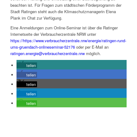
beachten ist. Für Fragen zum städtischen Förderprogramm der
Stadt Ratingen steht auch die Klimaschutzmanagerin Elena
Plank im Chat zur Verfügung.
Eine Anmeldungen zum Online-Seminar ist über die Ratinger
Internetseite der Verbraucherzentrale NRW unter
https://https://www.verbraucherzentrale.nrw/energie/ratingen-rund-
ums-gruendach-onlineseminar-52176
oder per E-Mail an
ratingen.energie@verbraucherzentrale.nrw
möglich.
teilen
teilen
teilen
teilen
teilen