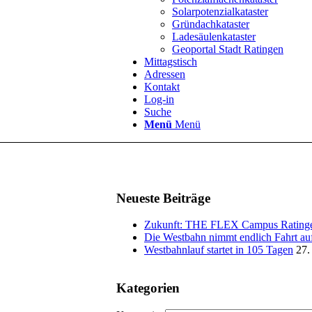
Solarpotenzialkataster
Gründachkataster
Ladesäulenkataster
Geoportal Stadt Ratingen
Mittagstisch
Adressen
Kontakt
Log-in
Suche
Menü
Menü
Neueste Beiträge
Zukunft: THE FLEX Campus Rating
Die Westbahn nimmt endlich Fahrt au
Westbahnlauf startet in 105 Tagen
27.
Kategorien