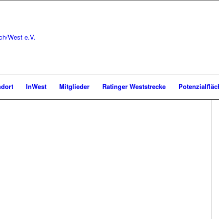
ndort
InWest
Mitglieder
Ratinger Weststrecke
Potenzialflä