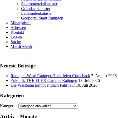
Solarpotenzialkataster
Gründachkataster
Ladesäulenkataster
Geoportal Stadt Ratingen
Mittagstisch
Adressen
Kontakt
Log-in
Suche
Menü
Menü
Neueste Beiträge
Ratingen-West: Ratinger Hotel feiert Comeback
7. August 2026
Zukunft: THE FLEX Campus Ratingen
18. Juli 2026
Die Westbahn nimmt endlich Fahrt auf
10. Juli 2026
Kategorien
Kategorien
Archiv – Monate